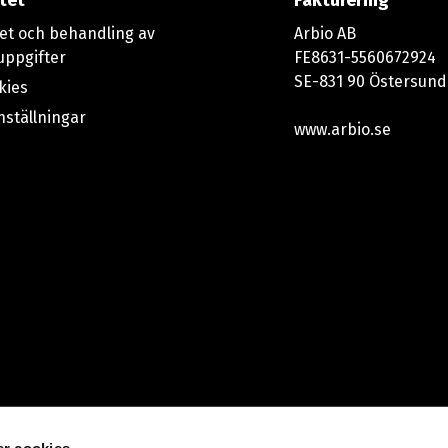
itet
Fakturering
tet och behandling av
Arbio AB
uppgifter
FE8631-5560672924
SE-831 90 Östersund
kies
nställningar
www.arbio.se
r cookies