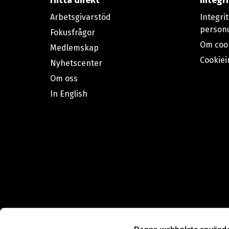
Hitta direkt
Integr
Arbetsgivarstöd
Integri
person
Fokusfrågor
Om coo
Medlemskap
Cookiei
Nyhetscenter
Om oss
In English
Denna webbplats använde