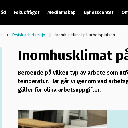
töd
Fokusfrågor
Medlemskap
Nyhetscenter
Om
jö
Fysisk arbetsmiljö
Inomhusklimat på arbetsplatsen
Inomhusklimat på
Beroende på vilken typ av arbete som utför
temperatur. Här går vi igenom vad arbets
gäller för olika arbetsuppgifter.