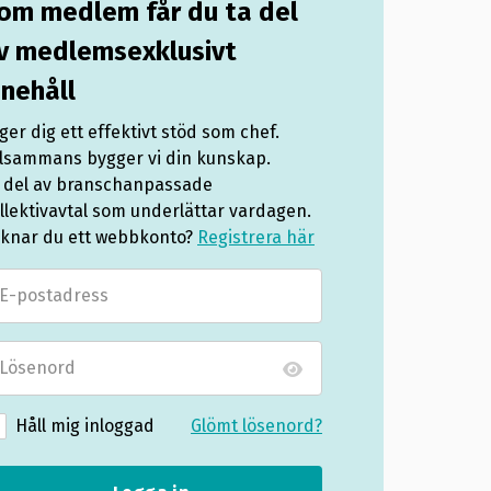
om medlem får du ta del
v medlemsexklusivt
nnehåll
 ger dig ett effektivt stöd som chef.
llsammans bygger vi din kunskap.
 del av branschanpassade
llektivavtal som underlättar vardagen.
knar du ett webbkonto?
Registrera här
Håll mig inloggad
Glömt lösenord?