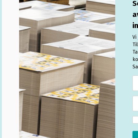
S
a
i
Vi
Ti
Ta
ko
Sa