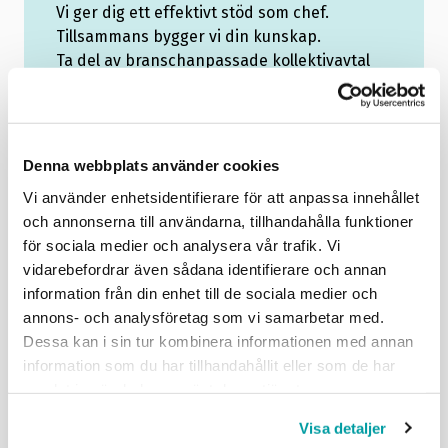
Vi ger dig ett effektivt stöd som chef.
Tillsammans bygger vi din kunskap.
Ta del av branschanpassade kollektivavtal
som underlättar vardagen.
Saknar du ett webbkonto?
Registrera här
Denna webbplats använder cookies
Vi använder enhetsidentifierare för att anpassa innehållet
och annonserna till användarna, tillhandahålla funktioner
för sociala medier och analysera vår trafik. Vi
vidarebefordrar även sådana identifierare och annan
Håll mig inloggad
Glömt lösenord?
information från din enhet till de sociala medier och
annons- och analysföretag som vi samarbetar med.
Dessa kan i sin tur kombinera informationen med annan
Logga in
information som du har tillhandahållit eller som de har
samlat in när du har använt deras tjänster.
Problem med inloggningen? Mejla oss på
info@grafiska.se
.
Visa detaljer