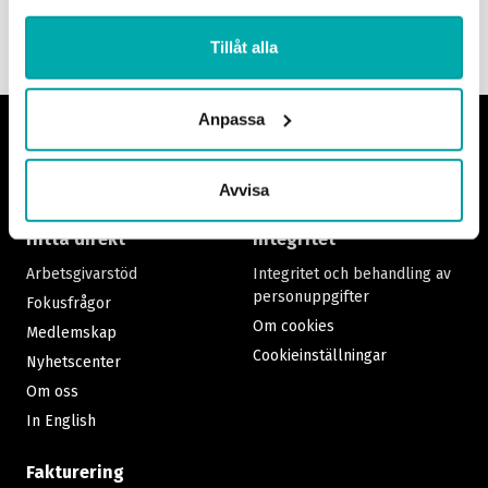
Tillåt alla
Anpassa
Footer
Avvisa
Hitta direkt
Integritet
Arbetsgivarstöd
Integritet och behandling av
personuppgifter
Fokusfrågor
Om cookies
Medlemskap
Cookieinställningar
Nyhetscenter
Om oss
In English
Fakturering