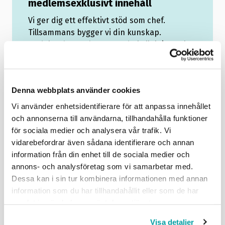
medlemsexklusivt innehåll
Vi ger dig ett effektivt stöd som chef.
Tillsammans bygger vi din kunskap.
Ta del av branschanpassade kollektivavtal
som underlättar vardagen.
Saknar du ett webbkonto?
Registrera här
Denna webbplats använder cookies
Vi använder enhetsidentifierare för att anpassa innehållet
och annonserna till användarna, tillhandahålla funktioner
för sociala medier och analysera vår trafik. Vi
vidarebefordrar även sådana identifierare och annan
Håll mig inloggad
Glömt lösenord?
information från din enhet till de sociala medier och
annons- och analysföretag som vi samarbetar med.
Dessa kan i sin tur kombinera informationen med annan
Logga in
information som du har tillhandahållit eller som de har
samlat in när du har använt deras tjänster.
Problem med inloggningen? Mejla oss på
info@grafiska.se
.
Visa detaljer