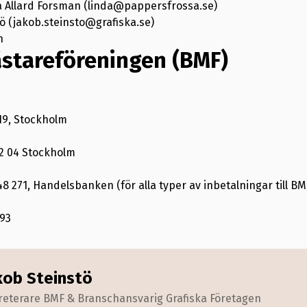
a Allard Forsman (linda@pappersfrossa.se)
ö (jakob.steinsto@grafiska.se)
n
stareföreningen (BMF)
19, Stockholm
02 04 Stockholm
48 271, Handelsbanken (för alla typer av inbetalningar till BM
93
kob Steinstö
reterare BMF & Branschansvarig Grafiska Företagen