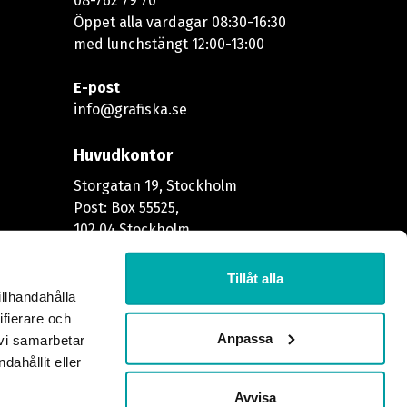
08-762 79 70
Öppet alla vardagar 08:30-16:30
med lunchstängt 12:00-13:00​
E-post
info@grafiska.se
Huvudkontor
Storgatan 19, Stockholm
Post: Box 55525,
102 04 Stockholm
Större försändelser
Tillåt alla
illhandahålla
Godsmottagningen
ifierare och
Skeppargatan 37
Anpassa
 vi samarbetar
114 52 Stockholm
ahållit eller
Avvisa