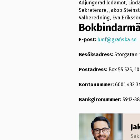
Adjungerad ledamot, Lind
Sekreterare, Jakob Steinst
Valberedning, Eva Eriksso
Bokbindarmä
E-post:
bmf@grafiska.se
Besöksadress:
Storgatan 
Postadress:
Box 55 525, 1
Kontonummer:
6001 432 3
Bankgironummer:
5912-38
Ja
Sek