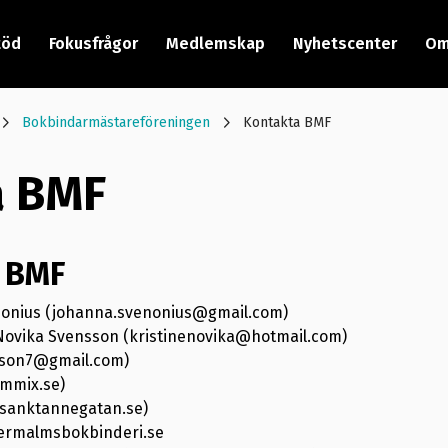
töd
Fokusfrågor
Medlemskap
Nyhetscenter
Om
Bokbindarmästareföreningen
Kontakta BMF
a BMF
r BMF
nonius (johanna.svenonius@gmail.com)
 Novika Svensson (kristinenovika@hotmail.com)
sson7@gmail.com)
mmix.se)
@sanktannegatan.se)
dermalmsbokbinderi.se