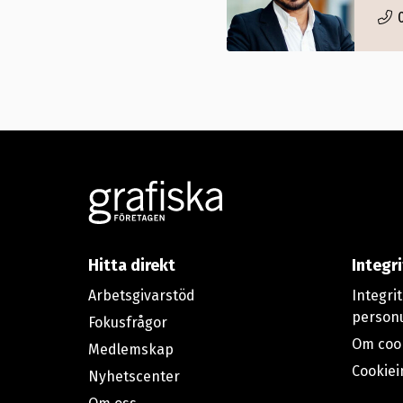
Footer
Hitta direkt
Integr
Arbetsgivarstöd
Integri
person
Fokusfrågor
Om coo
Medlemskap
Cookiei
Nyhetscenter