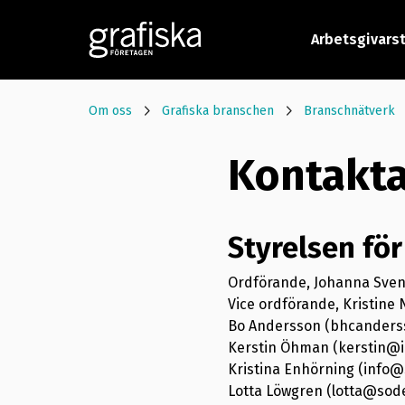
Arbetsgivars
Om oss
Grafiska branschen
Branschnätverk
Kontakt
Styrelsen fö
Ordförande, Johanna Sve
Vice ordförande, Kristine
Bo Andersson (bhcander
Kerstin Öhman (kerstin@i
Kristina Enhörning (info
Lotta Löwgren (lotta@so