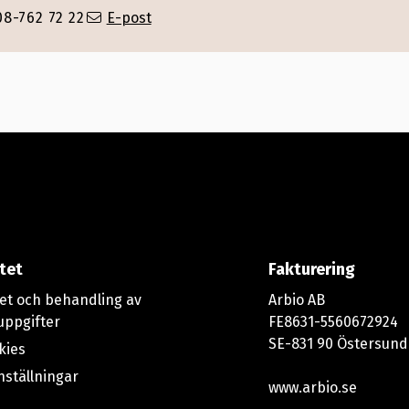
08-762 72 22
E-post
itet
Fakturering
tet och behandling av
Arbio AB
uppgifter
FE8631-5560672924
SE-831 90 Östersund
kies
nställningar
www.arbio.se