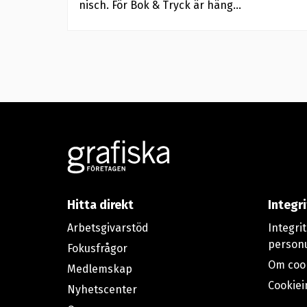
nisch. För Bok & Tryck är häng...
Footer
Hitta direkt
Integr
Arbetsgivarstöd
Integri
person
Fokusfrågor
Om coo
Medlemskap
Cookiei
Nyhetscenter