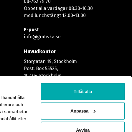
08-762 79 70
Öppet alla vardagar 08:30-16:30
med lunchstängt 12:00-13:00​
E-post
info@grafiska.se
Huvudkontor
Storgatan 19, Stockholm
Post: Box 55525,
102 04 Stockholm
Större försändelser
Tillåt alla
illhandahålla
Godsmottagningen
ifierare och
Skeppargatan 37
Anpassa
 vi samarbetar
114 52 Stockholm
ahållit eller
Avvisa