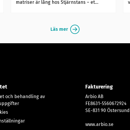
matriser är lång hos Stjärnstans – et...
v
Läs mer
itet
Fakturering
tet och behandling av
Arbio AB
uppgifter
FE8631-5560672924
SE-831 90 Östersund
kies
nställningar
www.arbio.se