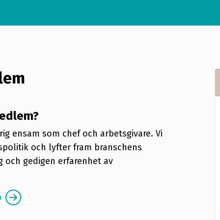
dlem
medlem?
ig ensam som chef och arbetsgivare. Vi
spolitik och lyfter fram branschens
g och gedigen erfarenhet av
m