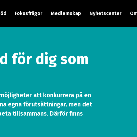
töd
Fokusfrågor
Medlemskap
Nyhetscenter
Om
öd för dig som
 möjligheter att konkurrera på en
ina egna förutsättningar, men det
beta tillsammans. Därför finns