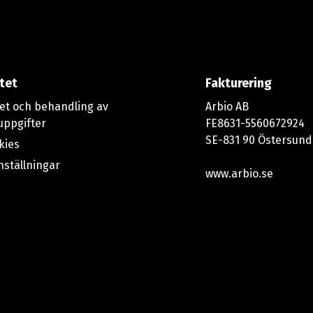
itet
Fakturering
tet och behandling av
Arbio AB
uppgifter
FE8631-5560672924
SE-831 90 Östersund
kies
nställningar
www.arbio.se