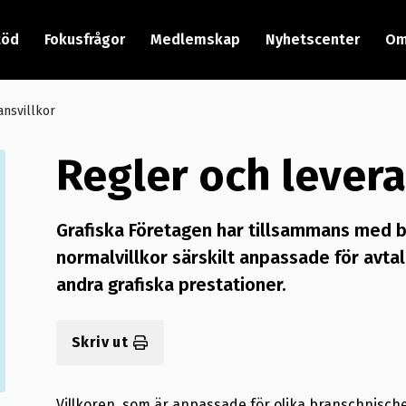
töd
Fokusfrågor
Medlemskap
Nyhetscenter
Om
ansvillkor
Regler och levera
Grafiska Företagen har tillsammans med b
normalvillkor särskilt anpassade för avtal
andra grafiska prestationer.
Skriv ut
Villkoren, som är anpassade för olika branschnischer,