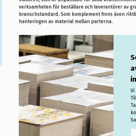
verksamheten för beställare och leverantörer av graf
branschstandard. Som komplement finns även riktli
hanteringen av material mellan parterna.
S
a
i
Vi
Ti
Ta
ko
Sa