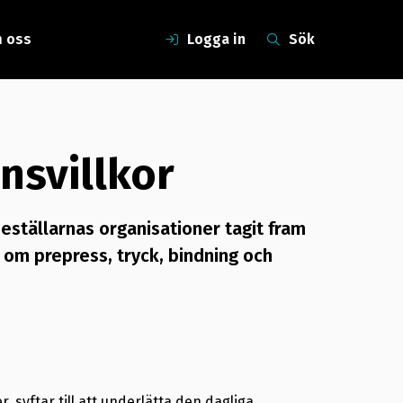
 oss
Logga in
Sök
nsvillkor
eställarnas organisationer tagit fram
 om prepress, tryck, bindning och
 syftar till att underlätta den dagliga