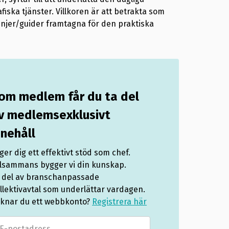
iska tjänster. Villkoren är att betrakta som
njer/guider framtagna för den praktiska
om medlem får du ta del
v medlemsexklusivt
nnehåll
 ger dig ett effektivt stöd som chef.
llsammans bygger vi din kunskap.
 del av branschanpassade
llektivavtal som underlättar vardagen.
knar du ett webbkonto?
Registrera här