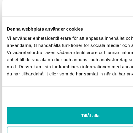
Som medlem får du ta del av
medlemsexklusivt innehåll
Vi ger dig ett effektivt stöd som chef.
Tillsammans bygger vi din kunskap.
Denna webbplats använder cookies
Ta del av branschanpassade kollektivavtal
Vi använder enhetsidentifierare för att anpassa innehållet och
som underlättar vardagen.
användarna, tillhandahålla funktioner för sociala medier och a
Saknar du ett webbkonto?
Registrera här
Vi vidarebefordrar även sådana identifierare och annan inform
enhet till de sociala medier och annons- och analysföretag 
med. Dessa kan i sin tur kombinera informationen med anna
du har tillhandahållit eller som de har samlat in när du har an
Håll mig inloggad
Glömt lösenord?
Tillåt alla
Logga in