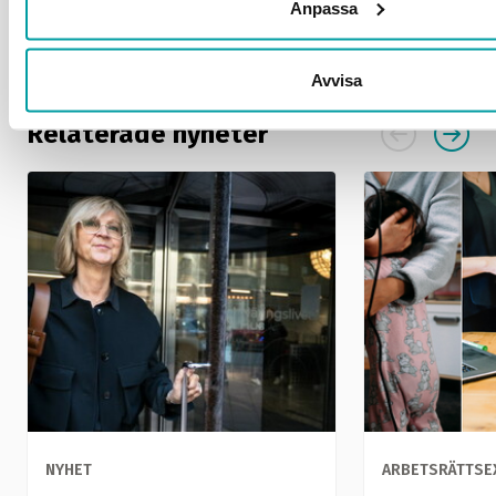
Anpassa
Problem med inloggningen? Mejla oss på
info@grafiska.se
.
Avvisa
Relaterade nyheter
NYHET
ARBETSRÄTTSE