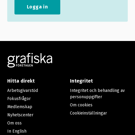
Logga in
Footer
Hitta direkt
Integritet
Arbetsgivarstöd
Integritet och behandling av
personuppgifter
Fokusfrågor
Om cookies
Medlemskap
Cookieinställningar
Nyhetscenter
Om oss
In English