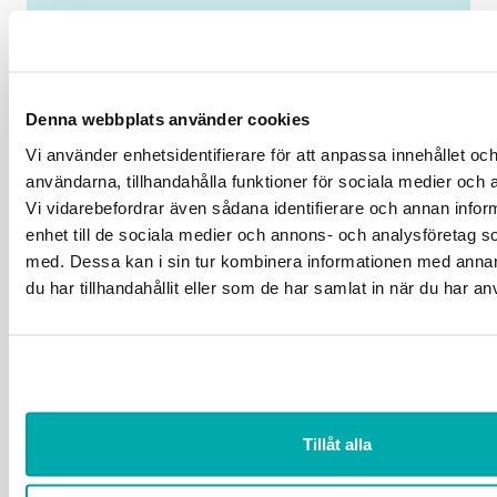
Problem med inloggningen? Mejla oss på
info@grafiska.se
.
Denna webbplats använder cookies
Relaterade nyheter
Vi använder enhetsidentifierare för att anpassa innehållet och
användarna, tillhandahålla funktioner för sociala medier och a
Vi vidarebefordrar även sådana identifierare och annan inform
enhet till de sociala medier och annons- och analysföretag 
med. Dessa kan i sin tur kombinera informationen med anna
du har tillhandahållit eller som de har samlat in när du har an
Tillåt alla
ARBETSRÄTTSEXPERTEN SVARAR
NYHET