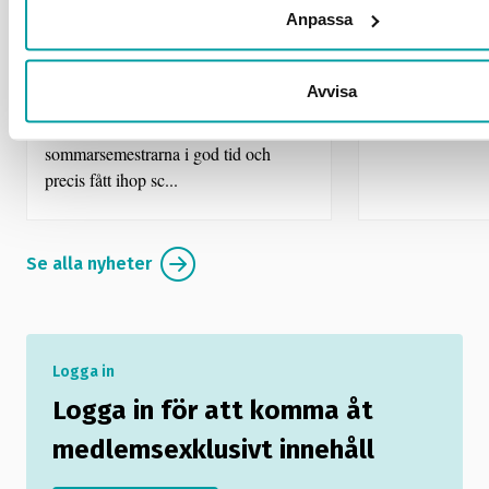
Anpassa
Medarbetaren ljög om
Nu är det d
sjukdom – var på Kap
med semes
Verde
Avvisa
Även om det for
till sommaren så 
Företaget hade planerat
sommarsemestrarna i god tid och
precis fått ihop sc...
Se alla nyheter
Logga in
Logga in för att komma åt
medlemsexklusivt innehåll