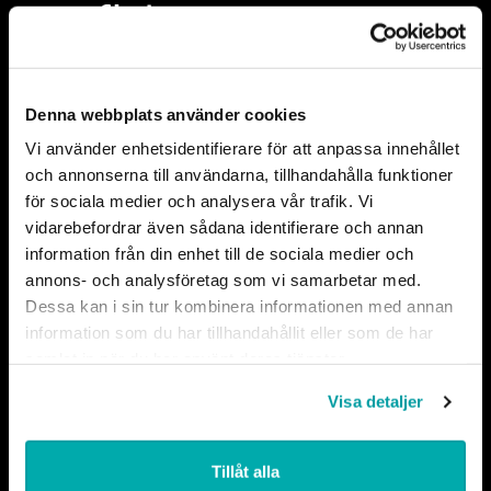
Footer
Hitta direkt
Integritet
Denna webbplats använder cookies
Arbetsgivarstöd
Integritet och behandling av
Vi använder enhetsidentifierare för att anpassa innehållet
personuppgifter
Fokusfrågor
och annonserna till användarna, tillhandahålla funktioner
Om cookies
Medlemskap
för sociala medier och analysera vår trafik. Vi
Cookieinställningar
vidarebefordrar även sådana identifierare och annan
Nyhetscenter
information från din enhet till de sociala medier och
Om oss
annons- och analysföretag som vi samarbetar med.
In English
Dessa kan i sin tur kombinera informationen med annan
information som du har tillhandahållit eller som de har
Fakturering
samlat in när du har använt deras tjänster.
Arbio AB
FE8631-5560672924
Visa detaljer
SE-831 90 Östersund
www.arbio.se
Tillåt alla