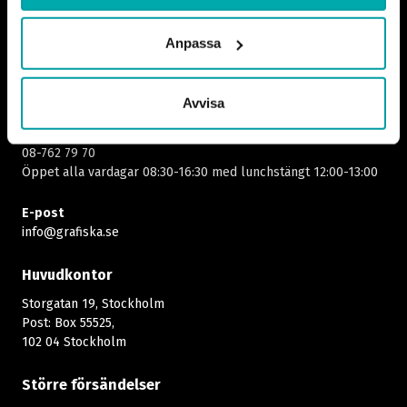
Hör gärna av dig till oss
Anpassa
Växel
08-762 68 00
Öppet alla vardagar 08:00-16:30​​
Avvisa
Arbetsgivarjour
08-762 79 70
Öppet alla vardagar 08:30-16:30 med lunchstängt 12:00-13:00​
E-post
info@grafiska.se
Huvudkontor
Storgatan 19, Stockholm
Post: Box 55525,
102 04 Stockholm
Större försändelser