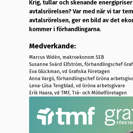
Krig, tullar och skenande energipris
avtalsrörelsen? Var med när vi tar te
avtalsrörelsen, ger en bild av det ek
kommer i förhandlingarna.
Medverkande:
Marcus Widén, makroekonom SEB
Susanne Svärd Elfström, förhandlingschef Gra
Eva Glückman, vd Grafiska Företagen
Anna Vargö, förhandlingschef Gröna arbetsgiv
Lena-Liisa Tengblad, vd Gröna arbetsgivare
Erik Haara, vd TMF, Trä- och Möbelföretagen