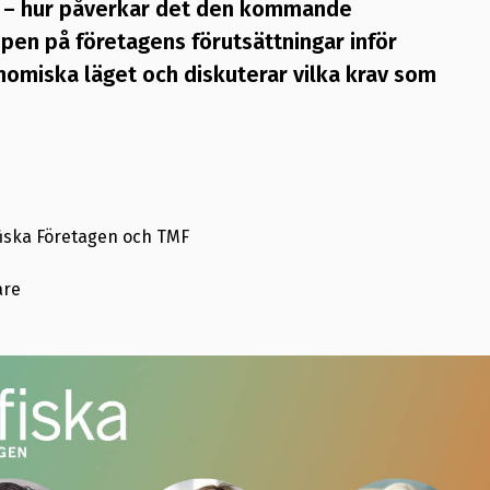
er – hur påverkar det den kommande
mpen på företagens förutsättningar inför
onomiska läget och diskuterar vilka krav som
fiska Företagen och TMF
are