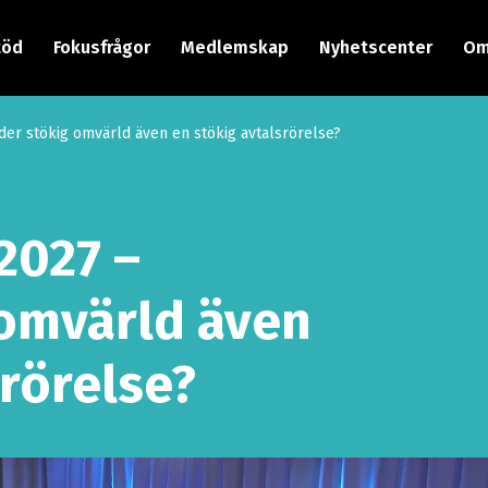
töd
Fokusfrågor
Medlemskap
Nyhetscenter
Om
der stökig omvärld även en stökig avtalsrörelse?
2027 –
 omvärld även
srörelse?