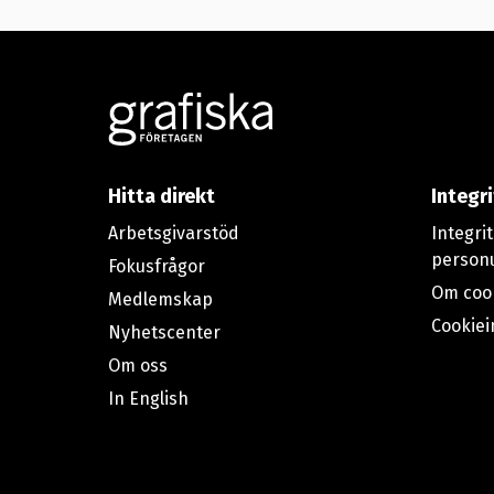
Footer
Hitta direkt
Integr
Arbetsgivarstöd
Integri
person
Fokusfrågor
Om coo
Medlemskap
Cookiei
Nyhetscenter
Om oss
In English