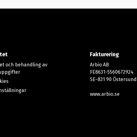
itet
Fakturering
tet och behandling av
Arbio AB
uppgifter
FE8631-5560672924
SE-831 90 Östersund
kies
nställningar
www.arbio.se