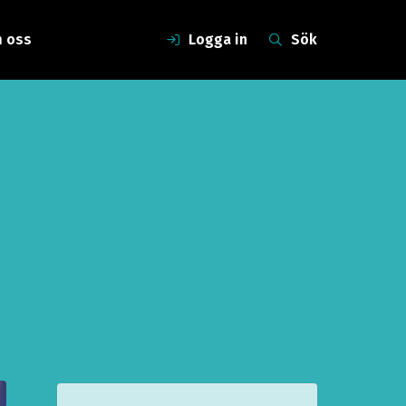
 oss
Logga in
Sök