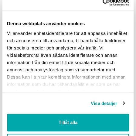
kvinnors rättigheter hotas väljer många att vara
tysta. Att inte reagera på förtryck gör oss delaktiga.
Att stå bredvid är också att välja sida.
Denna webbplats använder cookies
Vi använder enhetsidentifierare för att anpassa innehållet
och annonserna till användarna, tillhandahålla funktioner
för sociala medier och analysera vår trafik. Vi
vidarebefordrar även sådana identifierare och annan
information från din enhet till de sociala medier och
Högskolan Dalarna
annons- och analysföretag som vi samarbetar med.
Oscar Ljungdell
Dessa kan i sin tur kombinera informationen med annan
information som du har tillhandahållit eller som de har
Arv
samlat in när du har använt deras tjänster.
Den yngre generationen ärver ansvaret att föra
Visa detaljer
Sverige i tiden. Är vi mogna nog för det här? Det är
lätt att bli förblindad av både ansvaret och makten
som följer.
Tillåt alla