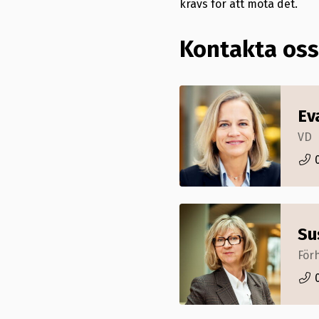
krävs för att möta det.
Kontakta oss
Ev
VD
Su
För