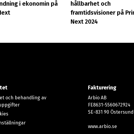
ndning i ekonomin på
hållbarhet och
Next
framtidsvisioner på Pri
Next 2024
itet
Fakturering
tet och behandling av
Arbio AB
uppgifter
FE8631-5560672924
SE-831 90 Östersund
kies
nställningar
www.arbio.se