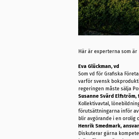
Här är experterna som är p
Eva Glückman, vd
Som vd för Grafiska Företa
varför svensk bokprodukti
regeringen måste sälja Pos
Susanne Svärd Elfström, 
Kollektivavtal, lönebildni
förutsättningarna inför a
blir avgörande i en orolig 
Henrik Smedmark, ansvar
Diskuterar gärna kompeten