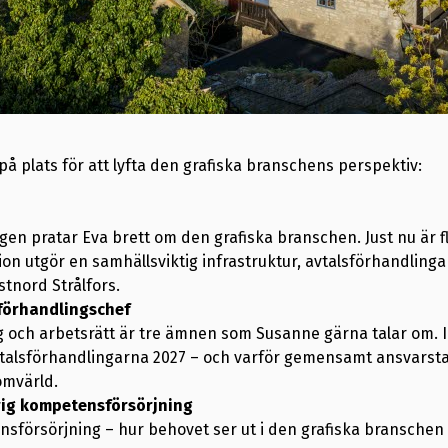
å plats för att lyfta den grafiska branschens perspektiv:
gen pratar Eva brett om den grafiska branschen. Just nu är fle
on utgör en samhällsviktig infrastruktur, avtalsförhandlinga
tnord Strålfors.
förhandlingschef
ng och arbetsrätt är tre ämnen som Susanne gärna talar om. I 
vtalsförhandlingarna 2027 – och varför gemensamt ansvarst
omvärld.
ig kompetensförsörjning
sförsörjning – hur behovet ser ut i den grafiska branschen