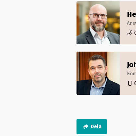
He
Ans
Jo
Kom
Dela