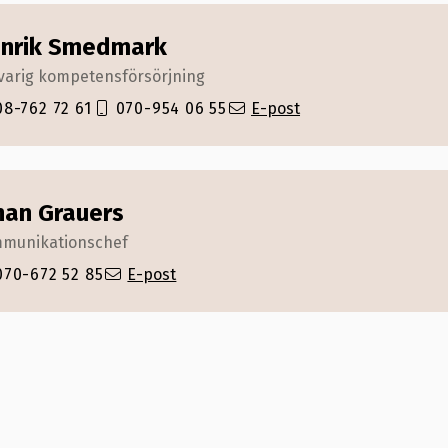
nrik Smedmark
varig kompetensförsörjning
08-762 72 61
070-954 06 55
E-post
han Grauers
munikationschef
070-672 52 85
E-post