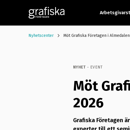
Arbetsgivars
Nyhetscenter
Möt Grafiska Företagen i Almedalen
NYHET
- EVENT
Möt Graf
2026
Grafiska Företagen är
experter till ett sem