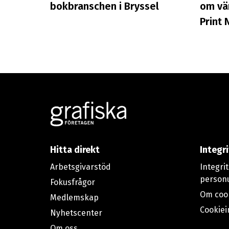
bokbranschen i Bryssel
om vä
Print 
Footer
Hitta direkt
Integr
Arbetsgivarstöd
Integri
person
Fokusfrågor
Om coo
Medlemskap
Cookiei
Nyhetscenter
Om oss