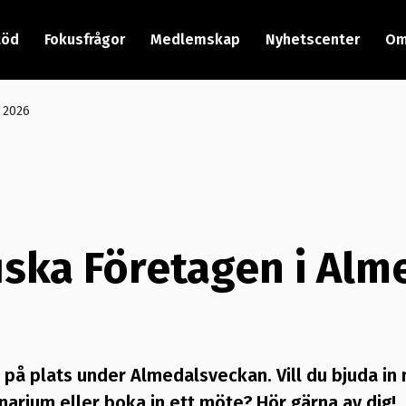
töd
Fokusfrågor
Medlemskap
Nyhetscenter
Om
 2026
iska Företagen i Alm
 på plats under Almedalsveckan. Vill du bjuda in
inarium eller boka in ett möte? Hör gärna av dig!