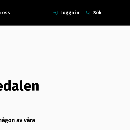
 oss
Logga in
Sök
edalen
 någon av våra