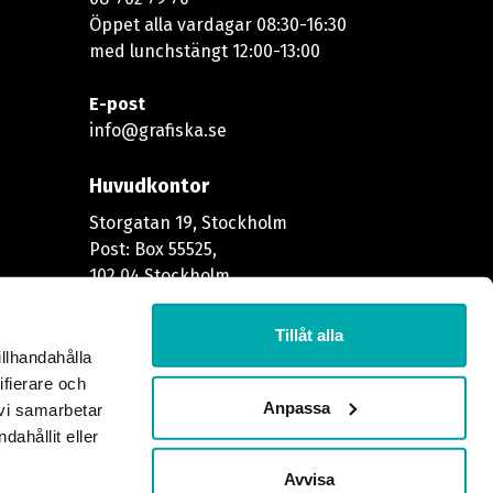
Öppet alla vardagar 08:30-16:30
med lunchstängt 12:00-13:00​
E-post
info@grafiska.se
Huvudkontor
Storgatan 19, Stockholm
Post: Box 55525,
102 04 Stockholm
Större försändelser
Tillåt alla
illhandahålla
Godsmottagningen
ifierare och
Skeppargatan 37
Anpassa
 vi samarbetar
114 52 Stockholm
ahållit eller
Avvisa