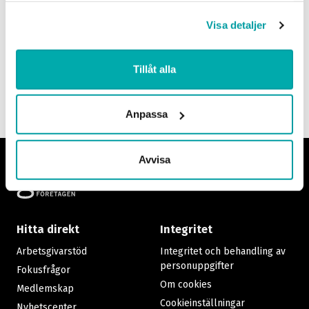
bidra till företagets tillväxt
14 februari 20
Visa detaljer
12 september 2021
Digitalt via Tea
Tillåt alla
Se alla kurser
Anpassa
Avvisa
Footer
Hitta direkt
Integritet
Arbetsgivarstöd
Integritet och behandling av
personuppgifter
Fokusfrågor
Om cookies
Medlemskap
Cookieinställningar
Nyhetscenter