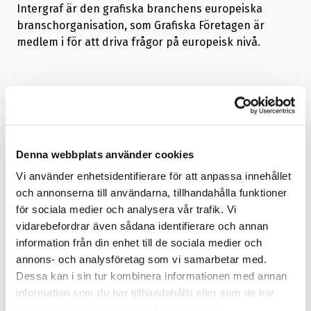
Intergraf är den grafiska branchens europeiska
branschorganisation, som Grafiska Företagen är
medlem i för att driva frågor på europeisk nivå.
Du kanske också är
Denna webbplats använder cookies
intresserad av
Vi använder enhetsidentifierare för att anpassa innehållet
och annonserna till användarna, tillhandahålla funktioner
för sociala medier och analysera vår trafik. Vi
vidarebefordrar även sådana identifierare och annan
11
14
information från din enhet till de sociala medier och
SEP
FEB
annons- och analysföretag som vi samarbetar med.
Dessa kan i sin tur kombinera informationen med annan
WEBINAR
- HÅLLBARHET
WEBINAR
- HÅLLB
information som du har tillhandahållit eller som de har
Så får du Agenda 2030 att
Så fungerar Cli
samlat in när du har använt deras tjänster.