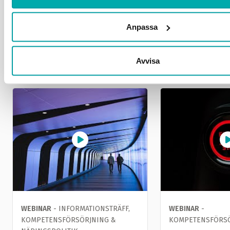
Problem med inloggningen? Mejla oss på
info@grafiska.se
.
Anpassa
Avvisa
Relaterade events
WEBINAR
- INFORMATIONSTRÄFF,
WEBINAR
-
KOMPETENSFÖRSÖRJNING &
KOMPETENSFÖRS