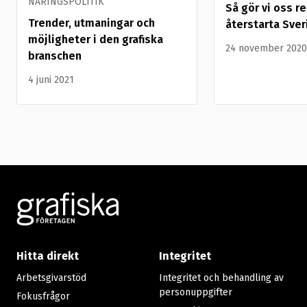
NÄRINGSPOLITIK
Så gör vi oss r
Trender, utmaningar och
återstarta Sver
möjligheter i den grafiska
24 november 2020
branschen
4 juni 2021
Footer
Hitta direkt
Integritet
Arbetsgivarstöd
Integritet och behandling av
personuppgifter
Fokusfrågor