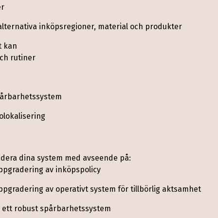
er
lternativa inköpsregioner, material och produkter
t kan
r, med undantag av bambubaserade produkter och åt
ch rutiner
rukade varor)
spårbarhetssystem
lokalisering
 produkter från den grafiska industrin
radera dina system med avseende på:
pgradering av inköpspolicy
xter samt ritningar av papper
gradering av operativt system för tillbörlig aktsamhet
 endast produkter som anges i förordningens bilaga 
 ett robust spårbarhetssystem
a om det finns behov och är genomförbart att lägga f