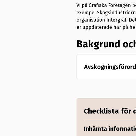
Vi på Grafiska Företagen b
exempel Skogsindustriern
organisation Intergraf. De
er uppdaterade här på hem
Bakgrund och
Avskogningsförord
Den 29 juni 2023 tr
(EUDR) i kraft. För
EU av vissa råvaror
Kommissionen har f
Checklista för
EU:s konsumtion sk
Inhämta informati