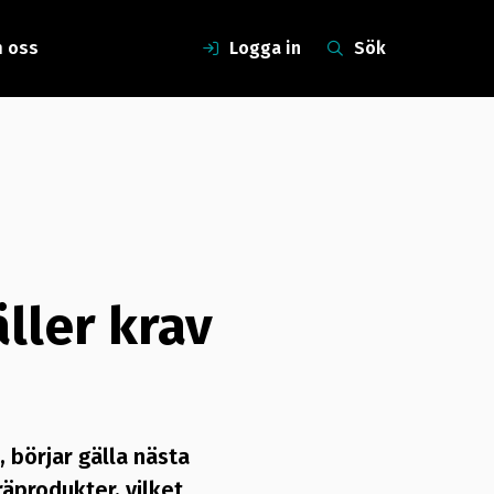
 oss
Logga in
Sök
ller krav
 börjar gälla nästa
räprodukter, vilket