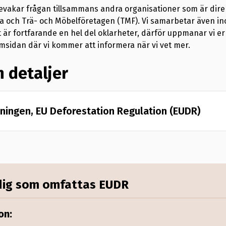
evakar frågan tillsammans andra organisationer som är direk
a och Trä- och Möbelföretagen (TMF). Vi samarbetar även i
t är fortfarande en hel del oklarheter, därför uppmanar vi e
sidan där vi kommer att informera när vi vet mer.
 detaljer
ningen, EU Deforestation Regulation (EUDR)
ädde den nya avskogningsförordningen, EU Deforestati
ordningen reglerar tillhandahållandet på EU-marknade
 och produkter förknippade med avskogning och skogs
ormulerat ett antal övergripande mål med EUDR:
 dig som omfattas EUDR
a inte bidra till avskogning och skogsförstörelse i E
on: