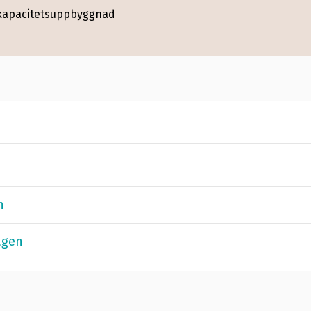
t och rådet om att utvidga förordningens omfattning t
 kapacitetsuppbyggnad
ersynen av omfattningen av varor ska äga rum inom två
kraft.
n
agen