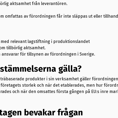
lbörlig aktsamhet från leverantören.
m omfattas av förordningen får inte släppas ut eller tillha
 med relevant lagstiftning i produktionslandet
om tillbörlig aktsamhet.
ansvarar för tillsynen av förordningen i Sverige.
estämmelserna gälla?
träbaserade produkter i sin verksamhet gäller förordninge
företagets storlek och när det etablerades, men hur förord
erades och när den omsattes första gången på EU:s inre ma
etagen bevakar frågan