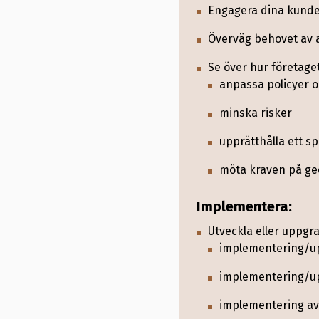
Engagera dina kund
Soja
Överväg behovet av a
Trä och trävaror:
Se över hur företage
Massa och pappe
anpassa policyer o
(avfall och förb
minska risker
Tryckta böcker
upprätthålla ett 
Tidningar
möta kraven på geo
Bilder och andra
Implementera:
Handskrifter
Utveckla eller uppg
implementering/up
Maskinskrivna te
implementering/upp
Förordningen gäller
implementering av
kommer att utvärder