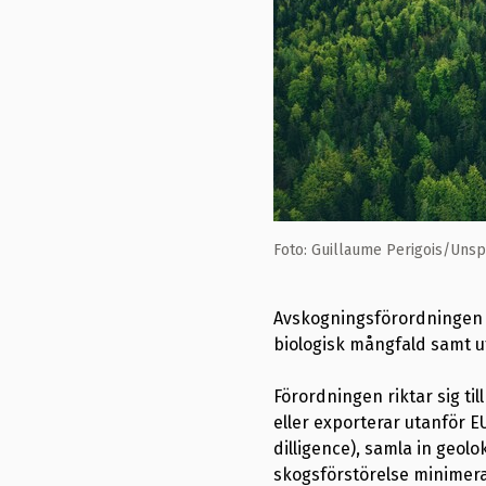
Foto: Guillaume Perigois/Uns
Avskogningsförordningen sy
biologisk mångfald samt u
Förordningen riktar sig t
eller exporterar utanför 
dilligence), samla in geolo
skogsförstörelse minimera