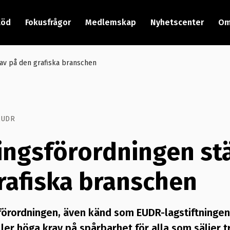
töd
Fokusfrågor
Medlemskap
Nyhetscenter
Om
av på den grafiska branschen
EUDR
ngsförordningen stä
rafiska branschen
örordningen, även känd som EUDR-lagstiftningen,
ller höga krav på spårbarhet för alla som säljer t