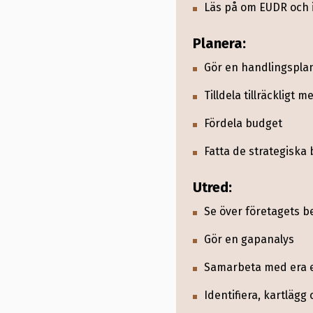
Utsläppen av växt
Läs på om EUDR och id
minska med minst 3
Planera:
Avskogning och sko
Gör en handlingspla
råvaror som omfat
Tilldela tillräckligt 
EU:s Timmerförordn
Fördela budget
förordningen är mer
inkluderar följande 
Fatta de strategiska
Nötkreatur
Utred:
Se över företagets b
Kakao
Gör en gapanalys
Kaffe
Samarbeta med era ev
Oljepalm
Identifiera, kartläg
Gummi