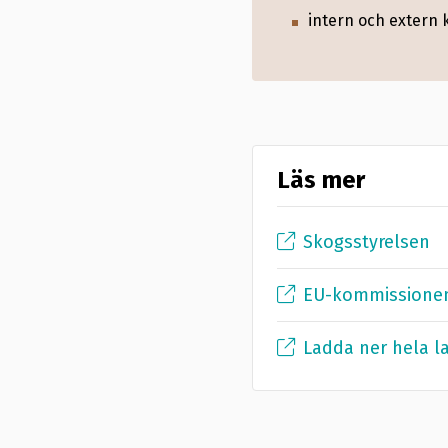
för Europaparlamente
intern och extern
varor. Den första öv
förordningen trätt i 
Läs mer
Skogsstyrelsen
EU-kommissione
Ladda ner hela l