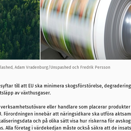
plashed, Adam Vradenburg/Unspashed och Fredrik Persson
ftar till att EU ska minimera skogsförstörelse, degradering
tsläpp av växthusgaser.
ill verksamhetsutövare eller handlare som placerar produkte
EU. Förordningen innebär att näringsidkare ska utföra aktsa
kaliseringsdata och på olika sätt visa hur riskerna för avskog
s. Alla företag i värdekedjan måste också säkra att de insa