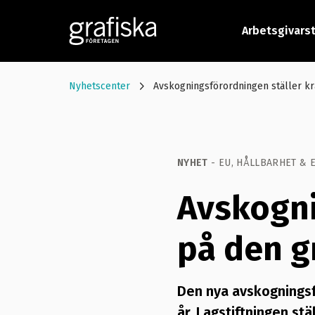
Arbetsgivars
Nyhetscenter
Avskogningsförordningen ställer kr
NYHET
- EU, HÅLLBARHET & 
Avskogni
på den g
Den nya avskogningsf
år. Lagstiftningen stä