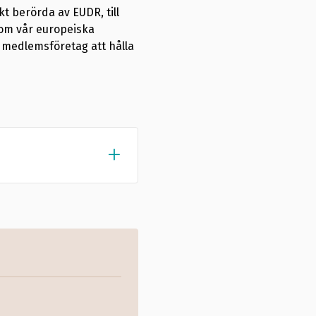
t berörda av EUDR, till
nom vår europeiska
r medlemsföretag att hålla
on Regulation
n och exporten från
förstörelse.
U och globalt.