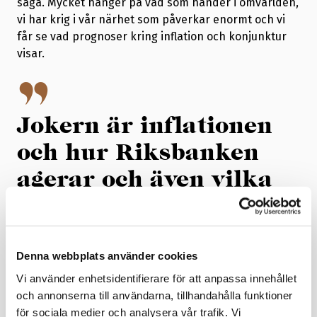
säga. Mycket hänger på vad som händer i omvärlden,
vi har krig i vår närhet som påverkar enormt och vi
får se vad prognoser kring inflation och konjunktur
visar.
Jokern är inflationen
och hur Riksbanken
agerar och även vilka
politiska beslut som
fattas.
Denna webbplats använder cookies
– Vissa branscher har det väldigt tufft, men stora
Vi använder enhetsidentifierare för att anpassa innehållet
delar av industrin går bra, och sedan finanskrisen då
och annonserna till användarna, tillhandahålla funktioner
vi taktade ner våra lönekrav har produktivitet och
för sociala medier och analysera vår trafik. Vi