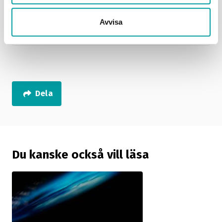
Avvisa
Beredskap för företag (mcf.se)
Dela
Du kanske också vill läsa