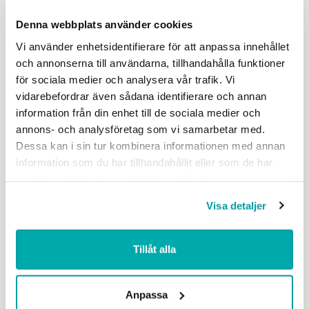
regelbundet.
Denna webbplats använder cookies
Stärk psykologiskt försvar: utbilda i källkritik och
hantering av desinformation.
Vi använder enhetsidentifierare för att anpassa innehållet
Utbilda och öva regelbundet – även enkla övningar
och annonserna till användarna, tillhandahålla funktioner
ger effekt.
för sociala medier och analysera vår trafik. Vi
Var beredd att tänka om och bidra till samhällets
vidarebefordrar även sådana identifierare och annan
behov. Etablera samverkan med myndigheter och
information från din enhet till de sociala medier och
andra aktörer i förväg.
annons- och analysföretag som vi samarbetar med.
Dessa kan i sin tur kombinera informationen med annan
information som du har tillhandahållit eller som de har
Ladda ner
samlat in när du har använt deras tjänster.
Visa detaljer
Beredskap för företag – Om krisen eller
kriget kommer (mcf.se)
Tillåt alla
Anpassa
Läs mer