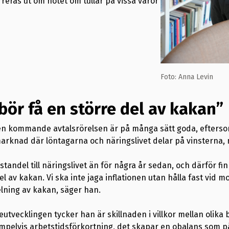
reras ut om hotet om tullar på vissa varor
Foto: Anna Levin
ör få en större del av kakan”
en kommande avtalsrörelsen är på många sätt goda, efterso
rknad där löntagarna och näringslivet delar på vinsterna,
standel till näringslivet än för några år sedan, och därför fi
el av kakan. Vi ska inte jaga inflationen utan hålla fast vid
delning av kakan, säger han.
utvecklingen tycker han är skillnaden i villkor mellan olika
pelvis arbetstidsförkortning, det skapar en obalans som på 