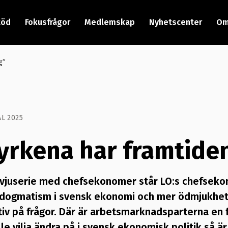
töd
Fokusfrågor
Medlemskap
Nyhetscenter
Om
g”
L 2025
yrkena har framtiden
tervjuserie med chefsekonomer står LO:s chefseko
v dogmatism i svensk ekonomi och mer ödmjukhet i
iv på frågor. Där är arbetsmarknadsparterna en f
lle vilja ändra på i svensk ekonomisk politik så ä