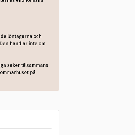
raternas ekonomiska
både löntagarna och
. Den handlar inte om
liga saker tillsammans
h sommarhuset på