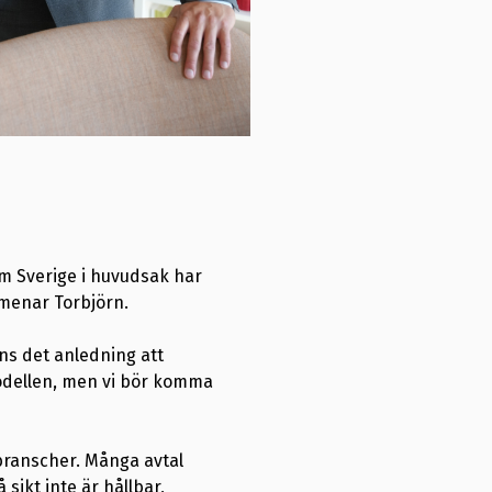
m Sverige i huvudsak har
 menar Torbjörn.
nns det anledning att
 modellen, men vi bör komma
 branscher. Många avtal
sikt inte är hållbar,