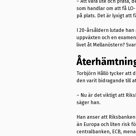
– Att vara ute och prata, 
som handlar om att få LO-m
på plats. Det är lyxigt att
I 20-årsåldern lutade han 
uppväxten och en examen i
livet åt Mellanöstern? Svar
Återhämtning
Torbjörn Hållö tycker att 
den varit bidragande till 
– Nu är det viktigt att Rik
säger han.
Han anser att Riksbanken 
än Europa och liten risk f
centralbanken, ECB, mena