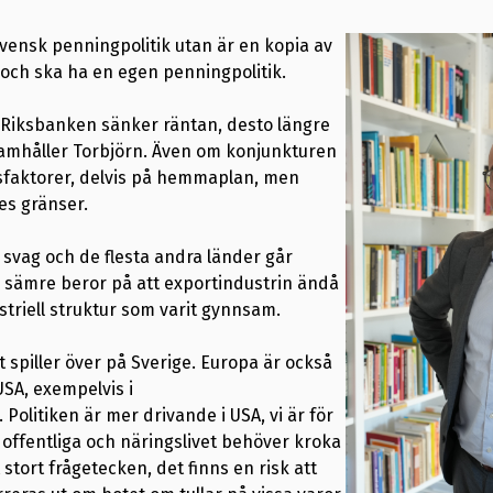
svensk penningpolitik utan är en kopia av
 och ska ha en egen penningpolitik.
n Riksbanken sänker räntan, desto längre
ramhåller Torbjörn. Även om konjunkturen
sfaktorer, delvis på hemmaplan, men
ges gränser.
e svag och de flesta andra länder går
nu sämre beror på att exportindustrin ändå
ustriell struktur som varit gynnsam.
t spiller över på Sverige. Europa är också
SA, exempelvis i
 Politiken är mer drivande i USA, vi är för
 offentliga och näringslivet behöver kroka
stort frågetecken, det finns en risk att