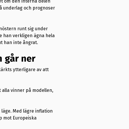
ket om den interna delen
 få underlag och prognoser
anöstern runt sig under
e han verkligen ägna hela
ut han inte ångrat.
 går ner
ärkts ytterligare av att
tt alla vinner på modellen,
läge. Med lägre inflation
gap mot Europeiska