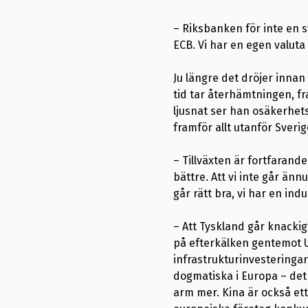
– Riksbanken för inte en 
ECB. Vi har en egen valuta
Ju längre det dröjer inna
tid tar återhämtningen, f
ljusnat ser han osäkerhet
framför allt utanför Sveri
– Tillväxten är fortfarand
bättre. Att vi inte går än
går rätt bra, vi har en ind
– Att Tyskland går knackig
på efterkälken gentemot U
infrastrukturinvesteringar.
dogmatiska i Europa – det
arm mer. Kina är också ett 