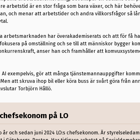
re arbetstid är en stor fråga som bara växer, och här behöve
an, och menar att arbetstider och andra villkorsfrågor så lån
tal.
a arbetsmarknaden har överakademiserats och att för få har
 fokusera på omställning och se till att människor bygger k
 konkurrenskraft, anser han och framhåller att komvuxsystem
 AI exempelvis, gör att många tjänstemannauppgifter kommer
. Men att skruva ihop bil eller köra buss är svårt göra från an
vslutar Torbjörn Hållö.
, chefsekonom på LO
 år och sedan juni 2024 LO:s chefsekonom. Är styrelseledam