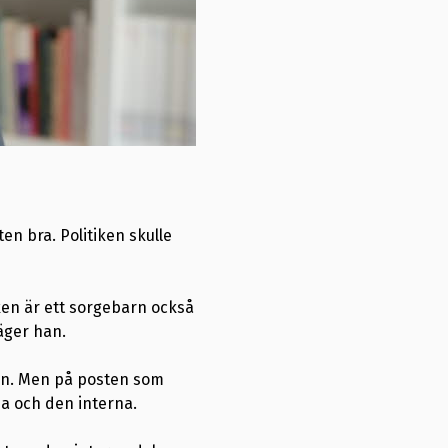
en bra. Politiken skulle
ken är ett sorgebarn också
äger han.
han. Men på posten som
na och den interna.