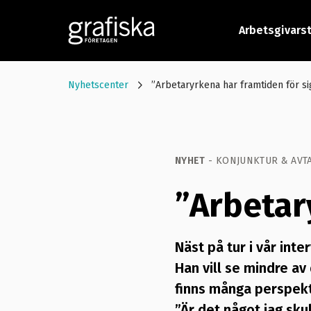
Arbetsgivars
Nyhetscenter
”Arbetaryrkena har framtiden för si
NYHET
- KONJUNKTUR & AVTA
”Arbetar
Näst på tur i vår in
Han vill se mindre a
finns många perspekt
”Är det något jag sku