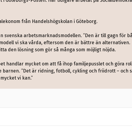
t i Göteborgs-Posten. Har tidigare arbetat på Socialdemok
nalekonom från Handelshögskolan i Göteborg.
den svenska arbetsmarknadsmodellen. ”Den är till gagn för 
 modell vi ska vårda, eftersom den är bättre än alternativen
hitta den lösning som gör så många som möjligt nöjda.
bet handlar mycket om att få ihop familjepusslet och göra ro
barnen. ”Det är ridning, fotboll, cykling och friidrott – oc
 mycket vi kan.”