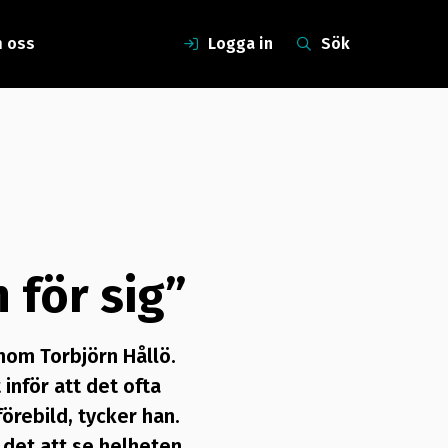
 oss
Logga in
Sök
 för sig”
nom Torbjörn Hållö.
nför att det ofta
örebild, tycker han.
r det att se helheten