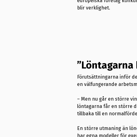
europeiska företag konkur
blir verklighet.
”Löntagarna b
Förutsättningarna inför d
en välfungerande arbetsma
– Men nu går en större vin
löntagarna får en större d
tillbaka till en normalför
En större utmaning än löne
har egna modeller för exem