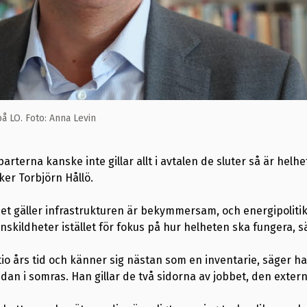
å LO. Foto: Anna Levin
erna kanske inte gillar allt i avtalen de sluter så är helhet
ker Torbjörn Hållö.
et gäller infrastrukturen är bekymmersam, och energipoliti
nskildheter istället för fokus på hur helheten ska fungera, s
 tio års tid och känner sig nästan som en inventarie, säger 
an i somras. Han gillar de två sidorna av jobbet, den exter