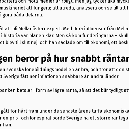
debattera och möta medier är roligt, men jag tycker lika myc
askineriet att fungera; att utreda, analysera och se till att
 få göra båda delarna.
åt att bli Mellanösternexpert. Med flera influenser från Mell
 historia var planen klar. Men så kom funderingarna – skull
et blev till slut nej, och han sadlade om till ekonomi, ett besl
en beror på hur snabbt räntan
den svenska lönebildningsmodellen är bra, och tror att den st
att Sverige fått ner inflationen snabbare än andra länder.
sbanken betalar i form av lägre ränta, så att det blir tydligt a
gått för hårt fram under de senaste årens tuffa ekonomiska 
ör en pris- och lönespiral borde Sverige ha ett större ränte
r han.