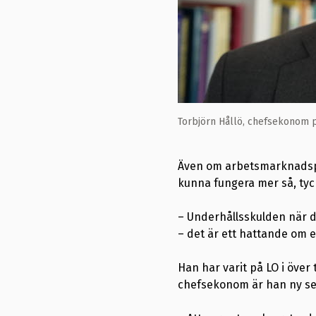
Torbjörn Hållö, chefsekonom p
Även om arbetsmarknadspart
kunna fungera mer så, tyc
– Underhållsskulden när d
– det är ett hattande om e
Han har varit på LO i över
chefsekonom är han ny sed