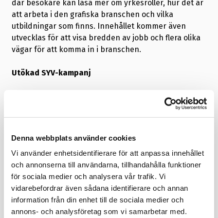
där besökare kan läsa mer om yrkesroller, hur det är
att arbeta i den grafiska branschen och vilka
utbildningar som finns. Innehållet kommer även
utvecklas för att visa bredden av jobb och flera olika
vägar för att komma in i branschen.
Utökad SYV-kampanj
Inom ramen för GrafX fortsätter vi att marknadsföra
grafiska jobb och utbildningar till studie- och
yrkesvägledare och intensifierar det arbetet i nästa
kampanj. Grafx.se ska utvecklas med information
Denna webbplats använder cookies
riktad till dem, riktade nyhetsbrev, trycksaker ska tas
Vi använder enhetsidentifierare för att anpassa innehållet
fram och skickas ut och nya studiebesök kommer
och annonserna till användarna, tillhandahålla funktioner
genomföras i Malmö, Göteborg och Stockholm i vår.
för sociala medier och analysera vår trafik. Vi
vidarebefordrar även sådana identifierare och annan
Studiebesök i våras visade att kunskapen om
information från din enhet till de sociala medier och
branschen och ett tryckeri som arbetsplats ökar
annons- och analysföretag som vi samarbetar med.
enormt vid studiebesök. Det skapar också personliga