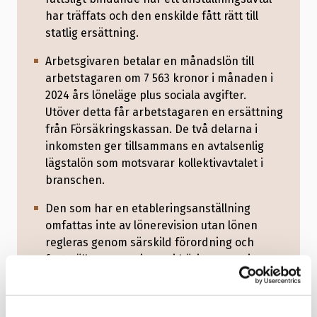
har träffats och den enskilde fått rätt till
statlig ersättning.
Arbetsgivaren betalar en månadslön till
arbetstagaren om 7 563 kronor i månaden i
2024 års löneläge plus sociala avgifter.
Utöver detta får arbetstagaren en ersättning
från Försäkringskassan. De två delarna i
inkomsten ger tillsammans en avtalsenlig
lägstalön som motsvarar kollektivavtalet i
branschen.
Den som har en etableringsanställning
omfattas inte av lönerevision utan lönen
regleras genom särskild förordning och
fastställs av regeringen i början av varje
kalenderår. Däremot tillämpas gällande
kollektivavtal vid övertidsersättning,
restidsersättning och ob-ersättning med