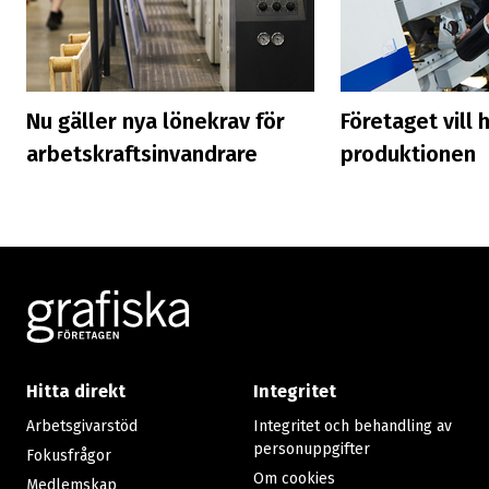
Nu gäller nya lönekrav för
Företaget vill 
arbetskraftsinvandrare
produktionen
Footer
Hitta direkt
Integritet
Arbetsgivarstöd
Integritet och behandling av
personuppgifter
Fokusfrågor
Om cookies
Medlemskap