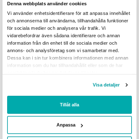
Denna webbplats använder cookies
mera genom en särskild beräkning.
Vi använder enhetsidentifierare för att anpassa innehållet
Både lönen från arbetsgivaren och
och annonserna till användarna, tillhandahålla funktioner
ersättningen från staten ger rätt till pension,
för sociala medier och analysera vår trafik. Vi
sjukersättning och a-kassa. Särskilda
vidarebefordrar även sådana identifierare och annan
semesterregler gäller.
information från din enhet till de sociala medier och
annons- och analysföretag som vi samarbetar med.
Den etableringsanställde ska under
Dessa kan i sin tur kombinera informationen med annan
anställningen få möjlighet att delta i svenska
information som du har tillhandahållit eller som de har
för invandrare (SFI) och annan kortare
samlat in när du har använt deras tjänster.
utbildning med bibehållen lön.
Visa detaljer
Etableringsanställning kan tillämpas under
max 24 månader. Särskilt regelverk finns
gällande hur anställningen får avslutas.
Tillåt alla
Tanken är att etableringsanställningen ska
leda till en tillsvidareanställning på heltid
Anpassa
där den etableringsanställde arbetat.