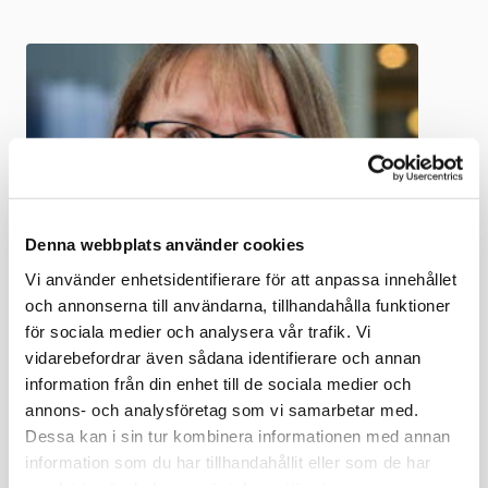
Denna webbplats använder cookies
Vi använder enhetsidentifierare för att anpassa innehållet
och annonserna till användarna, tillhandahålla funktioner
för sociala medier och analysera vår trafik. Vi
vidarebefordrar även sådana identifierare och annan
Åsa Samuelsson
information från din enhet till de sociala medier och
Rådgivare - arbetsmiljö och hälsa
annons- och analysföretag som vi samarbetar med.
Dessa kan i sin tur kombinera informationen med annan
08-762 79 02
information som du har tillhandahållit eller som de har
E-post
samlat in när du har använt deras tjänster.