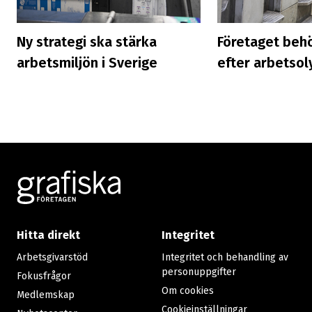
Ny strategi ska stärka
Företaget beh
arbetsmiljön i Sverige
efter arbetsol
Footer
Hitta direkt
Integritet
Arbetsgivarstöd
Integritet och behandling av
personuppgifter
Fokusfrågor
Om cookies
Medlemskap
Cookieinställningar