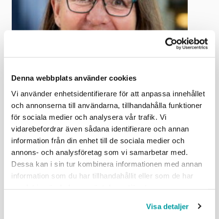
Denna webbplats använder cookies
Vi använder enhetsidentifierare för att anpassa innehållet
Åsa Samuelsson
och annonserna till användarna, tillhandahålla funktioner
för sociala medier och analysera vår trafik. Vi
Rådgivare - arbetsmiljö och hälsa
vidarebefordrar även sådana identifierare och annan
08-762 79 02
information från din enhet till de sociala medier och
E-post
annons- och analysföretag som vi samarbetar med.
Dessa kan i sin tur kombinera informationen med annan
information som du har tillhandahållit eller som de har
samlat in när du har använt deras tjänster.
Dela
Visa detaljer