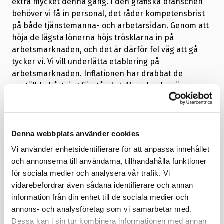
extra mycket denna gång. I den grafiska branschen
behöver vi få in personal, det råder kompetensbrist
på både tjänstemanna- och arbetarsidan. Genom att
höja de lägsta lönerna höjs trösklarna in på
arbetsmarknaden, och det är därför fel väg att gå
tycker vi. Vi vill underlätta etablering på
arbetsmarknaden. Inflationen har drabbat de
anställda hårt, jag förstår det. Men den har även
drabbat företagen.
Hon är medveten om att avtalet kommer att drabba
vissa företag hårt. Ändå tror hon att det faktum att
Denna webbplats använder cookies
den grafiska branschen redan haft sitt stålbad gör
Vi använder enhetsidentifierare för att anpassa innehållet
att företagen trots allt står sig relativt väl.
och annonserna till användarna, tillhandahålla funktioner
för sociala medier och analysera vår trafik. Vi
– De grafiska företagen gjorde sin resa redan före
vidarebefordrar även sådana identifierare och annan
pandemin, med en rejäl strukturomvandling och
information från din enhet till de sociala medier och
många fusioner. Sedan kom pandemin och nu det
annons- och analysföretag som vi samarbetar med.
svåra omvärldsläget. Många av medlemsföretagen
Dessa kan i sin tur kombinera informationen med annan