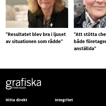
”Resultatet blev bra i ljuset
”Att stötta ch
av situationen som rådde”
både företage
anställda”
Footer
Hitta direkt
Integritet